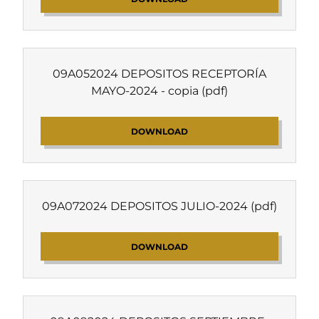
09A052024 DEPOSITOS RECEPTORÍA
MAYO-2024 - copia
(pdf)
DOWNLOAD
09A072024 DEPOSITOS JULIO-2024
(pdf)
DOWNLOAD