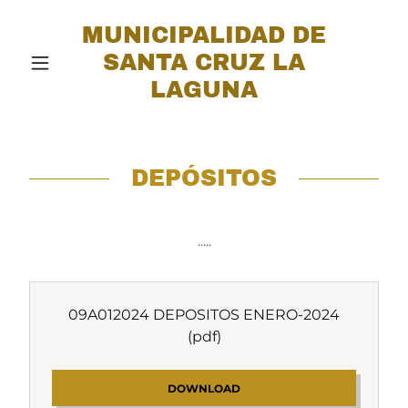
MUNICIPALIDAD DE
SANTA CRUZ LA
LAGUNA
DEPÓSITOS
.....
09A012024 DEPOSITOS ENERO-2024
(pdf)
DOWNLOAD