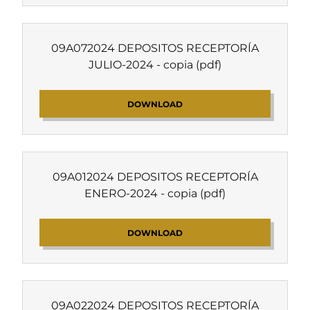
09A072024 DEPOSITOS RECEPTORÍA
JULIO-2024 - copia
(pdf)
DOWNLOAD
09A012024 DEPOSITOS RECEPTORÍA
ENERO-2024 - copia
(pdf)
DOWNLOAD
09A022024 DEPOSITOS RECEPTORÍA